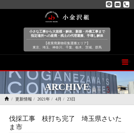
小さな工事から大規模・解体、新築・外構工事まで
指定場所への産廃・残土の代理運搬、手壊し解体
【産業廃棄物収集運搬エリア】
東京、埼玉、神奈川、千葉、栃木、茨城、群馬
Menu
ARCHIVE
更新情報
2021年
4月
23日
伐採工事 枝打ち完了 埼玉県さいた
ま市