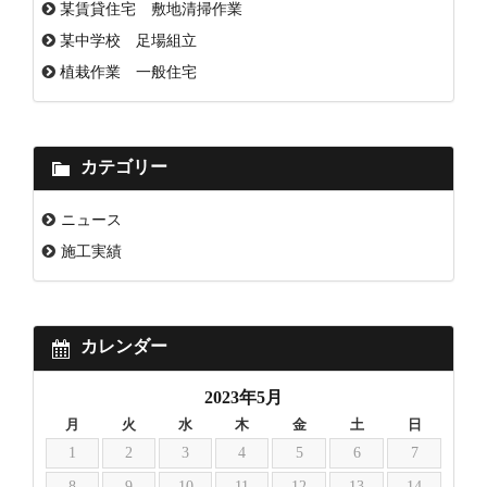
某賃貸住宅 敷地清掃作業
某中学校 足場組立
植栽作業 一般住宅
カテゴリー
ニュース
施工実績
カレンダー
2023年5月
月
火
水
木
金
土
日
1
2
3
4
5
6
7
8
9
10
11
12
13
14