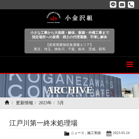
小さな工事から大規模・解体、新築・外構工事まで
指定場所への産廃・残土の代理運搬、手壊し解体
【産業廃棄物収集運搬エリア】
東京、埼玉、神奈川、千葉、栃木、茨城、群馬
Menu
ARCHIVE
更新情報
2023年
5月
江戸川第一終末処理場
ニュース
,
施工実績
2023.05.24