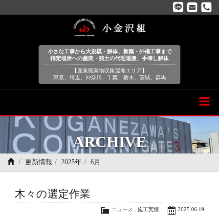
小さな工事から大規模・解体、新築・外構工事まで
指定場所への産廃・残土の代理運搬、手壊し解体
【産業廃棄物収集運搬エリア】
東京、埼玉、神奈川、千葉、栃木、茨城、群馬
Menu
ARCHIVE
更新情報
2025年
6月
木々の選定作業
ニュース
,
施工実績
2025.06.19