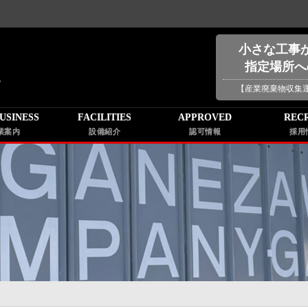
小さな工事
指定場所へ
【産業廃棄物収集
USINESS
FACILITIES
APPROVED
REC
業案内
設備紹介
認可情報
採用