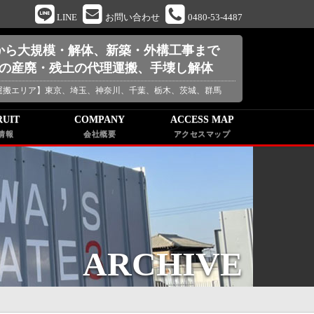
LINE
お問い合わせ
0480-53-4487
から大規模・解体、新築・外構工事まで
の産廃・残土の代理運搬、手壊し解体
運搬エリア】
東京、埼玉、神奈川、千葉、栃木、茨城、群馬
RUIT
COMPANY
ACCESS MAP
情報
会社概要
アクセスマップ
ARCHIVE