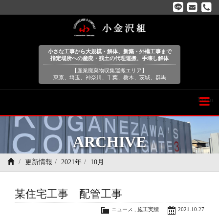
小さな工事から大規模・解体、新築・外構工事まで
指定場所への産廃・残土の代理運搬、手壊し解体
【産業廃棄物収集運搬エリア】
東京、埼玉、神奈川、千葉、栃木、茨城、群馬
Menu
ARCHIVE
更新情報
2021年
10月
某住宅工事 配管工事
ニュース
,
施工実績
2021.10.27