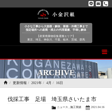
小さな工事から大規模・解体、新築・外構工事まで
指定場所への産廃・残土の代理運搬、手壊し解体
【産業廃棄物収集運搬エリア】
東京、埼玉、神奈川、千葉、栃木、茨城、群馬
Menu
ARCHIVE
更新情報
2021年
4月
16日
伐採工事 足場 埼玉県さいたま市
ニュース
,
施工実績
2021.04.16