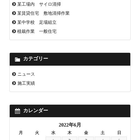
某工場内 サイロ清掃
某賃貸住宅 敷地清掃作業
某中学校 足場組立
植栽作業 一般住宅
カテゴリー
ニュース
施工実績
カレンダー
2022年6月
月
火
水
木
金
土
日