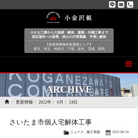
小さな工事から大規模・解体、新築・外構工事まで
指定場所への産廃・残土の代理運搬、手壊し解体
【産業廃棄物収集運搬エリア】
東京、埼玉、神奈川、千葉、栃木、茨城、群馬
Menu
ARCHIVE
更新情報
2022年
6月
24日
さいたま市個人宅解体工事
ニュース
,
施工実績
2022.06.24