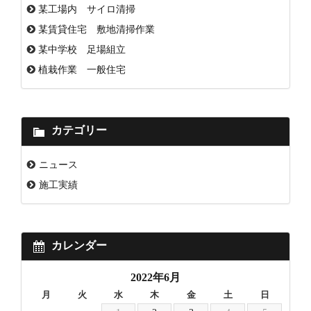
某工場内 サイロ清掃
某賃貸住宅 敷地清掃作業
某中学校 足場組立
植栽作業 一般住宅
カテゴリー
ニュース
施工実績
カレンダー
2022年6月
月
火
水
木
金
土
日