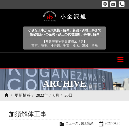
小さな工事から大規模・解体、新築・外構工事まで
指定場所への産廃・残土の代理運搬、手壊し解体
【産業廃棄物収集運搬エリア】
東京、埼玉、神奈川、千葉、栃木、茨城、群馬
Menu
ARCHIVE
更新情報
2022年
6月
20日
加須解体工事
ニュース
,
施工実績
2022.06.20