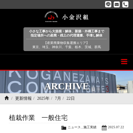
小さな工事から大規模・解体、新築・外構工事まで
指定場所への産廃・残土の代理運搬、手壊し解体
【産業廃棄物収集運搬エリア】
東京、埼玉、神奈川、千葉、栃木、茨城、群馬
Menu
ARCHIVE
更新情報
2025年
7月
22日
植栽作業 一般住宅
ニュース
,
施工実績
2025.07.22