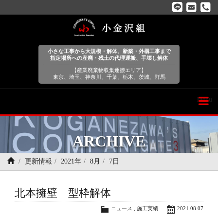
小さな工事から大規模・解体、新築・外構工事まで
指定場所への産廃・残土の代理運搬、手壊し解体
【産業廃棄物収集運搬エリア】
東京、埼玉、神奈川、千葉、栃木、茨城、群馬
Menu
ARCHIVE
更新情報
2021年
8月
7日
北本擁壁 型枠解体
ニュース
,
施工実績
2021.08.07