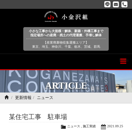
小さな工事から大規模・解体、新築・外構工事まで
指定場所への産廃・残土の代理運搬、手壊し解体
【産業廃棄物収集運搬エリア】
東京、埼玉、神奈川、千葉、栃木、茨城、群馬
Menu
ARTICLE
更新情報
ニュース
某住宅工事 駐車場
ニュース
,
施工実績
2021.09.25