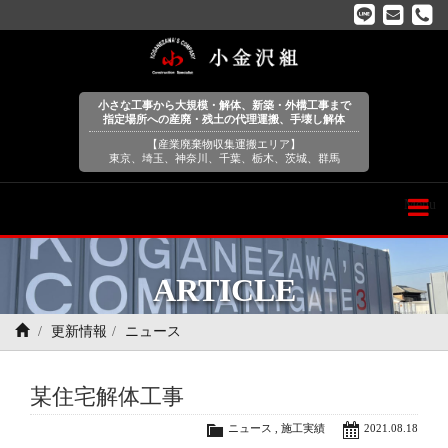
小さな工事から大規模・解体、新築・外構工事まで
指定場所への産廃・残土の代理運搬、手壊し解体
【産業廃棄物収集運搬エリア】
東京、埼玉、神奈川、千葉、栃木、茨城、群馬
Menu
ARTICLE
更新情報
ニュース
某住宅解体工事
ニュース
,
施工実績
2021.08.18