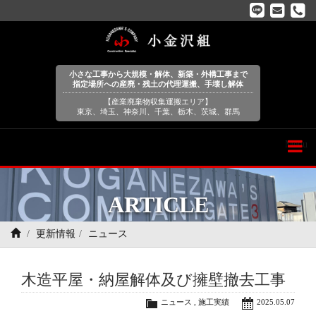
小さな工事から大規模・解体、新築・外構工事まで
指定場所への産廃・残土の代理運搬、手壊し解体
【産業廃棄物収集運搬エリア】
東京、埼玉、神奈川、千葉、栃木、茨城、群馬
Menu
ARTICLE
更新情報
ニュース
木造平屋・納屋解体及び擁壁撤去工事
ニュース
,
施工実績
2025.05.07