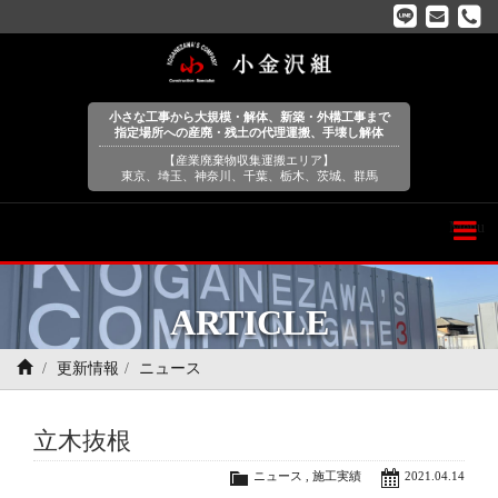
小さな工事から大規模・解体、新築・外構工事まで
指定場所への産廃・残土の代理運搬、手壊し解体
【産業廃棄物収集運搬エリア】
東京、埼玉、神奈川、千葉、栃木、茨城、群馬
Menu
ARTICLE
更新情報
ニュース
立木抜根
ニュース
,
施工実績
2021.04.14