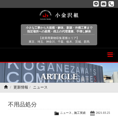
小さな工事から大規模・解体、新築・外構工事まで
指定場所への産廃・残土の代理運搬、手壊し解体
【産業廃棄物収集運搬エリア】
東京、埼玉、神奈川、千葉、栃木、茨城、群馬
Menu
ARTICLE
更新情報
ニュース
不用品処分
ニュース
,
施工実績
2021.03.25