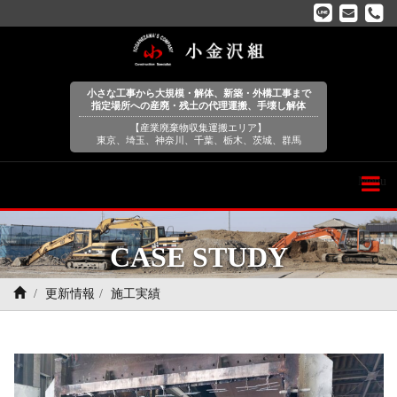
小さな工事から大規模・解体、新築・外構工事まで
指定場所への産廃・残土の代理運搬、手壊し解体
【産業廃棄物収集運搬エリア】
東京、埼玉、神奈川、千葉、栃木、茨城、群馬
Menu
CASE STUDY
更新情報
施工実績